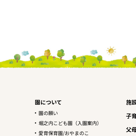
園について
施
園の願い
子
堀之内こども園（入園案内）
父
愛育保育園/おやまのこ