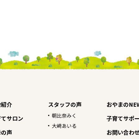
設紹介
スタッフの声
おやまのNE
朝比奈みく
育てサロン
子育てサポー
大﨑あいる
母の声
お問い合わ