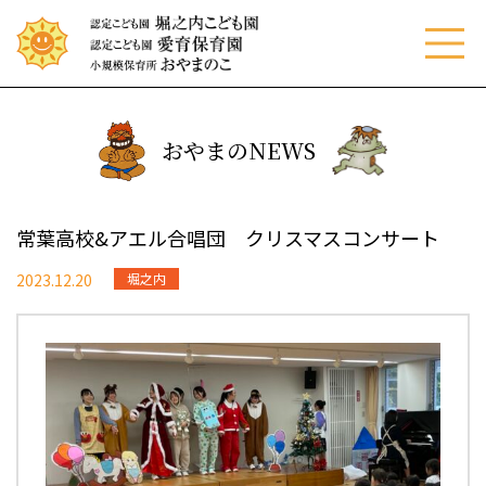
menu
おやまのNEWS
常葉高校&アエル合唱団 クリスマスコンサート
2023.12.20
堀之内