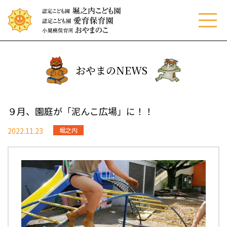
menu
おやまのNEWS
９月、園庭が「泥んこ広場」に！！
2022.11.23
堀之内