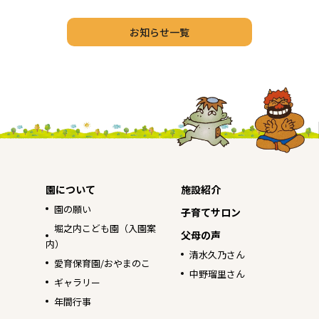
お知らせ一覧
園について
施設紹介
園の願い
子育てサロン
堀之内こども園（入園案
父母の声
内）
清水久乃さん
愛育保育園/おやまのこ
中野瑠里さん
ギャラリー
年間行事