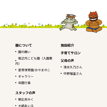
園について
施設紹介
園の願い
子育てサロン
堀之内こども園（入園案
父母の声
内）
清水久乃さん
愛育保育園/おやまのこ
中野瑠里さん
ギャラリー
年間行事
スタッフの声
朝比奈みく
大﨑あいる