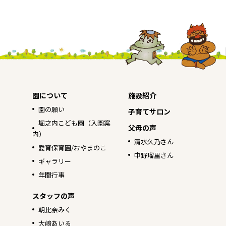
園について
施設紹介
園の願い
子育てサロン
堀之内こども園（入園案
父母の声
内）
清水久乃さん
愛育保育園/おやまのこ
中野瑠里さん
ギャラリー
年間行事
スタッフの声
朝比奈みく
大﨑あいる