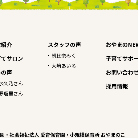
設紹介
スタッフの声
おやまのNE
朝比奈みく
育てサロン
子育てサポー
大﨑あいる
母の声
お問い合わ
水久乃さん
採用情報
野瑠里さん
園
社会福祉法人 愛育保育園
小規模保育所 おやまのこ