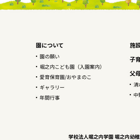
園について
施
園の願い
子
堀之内こども園（入園案内）
父
愛育保育園/おやまのこ
清
ギャラリー
中
年間行事
学校法人堀之内学園 堀之内幼稚